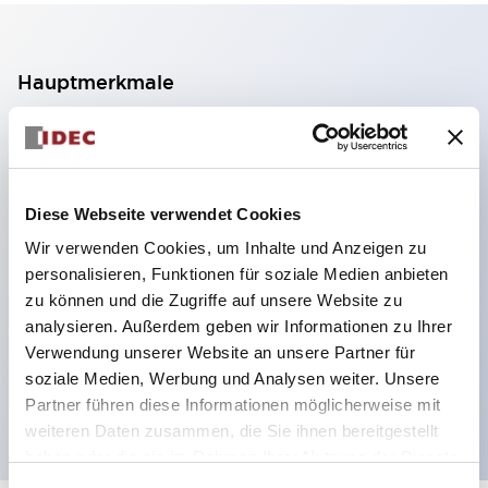
Hauptmerkmale
2-Kontakt-Block mit 2 Stufen, ermöglicht eine 4-
Kontakt-Konfiguration (Gewährleistung der
Isolierung zwischen den 2 Kontakten).
Diese Webseite verwendet Cookies
Paneltiefe 39,9 mm (※ 11-stufiger Kontaktblock),
Wir verwenden Cookies, um Inhalte und Anzeigen zu
59,9 mm (※ 22-stufiger Kontaktblock).
personalisieren, Funktionen für soziale Medien anbieten
Platzsparendes Design möglich.
zu können und die Zugriffe auf unsere Website zu
analysieren. Außerdem geben wir Informationen zu Ihrer
Sicherheitsstruktur der 3. Generation: 2-Aktions-
Verwendung unserer Website an unsere Partner für
Freisetzung, integrierter Schutz, IP20-
soziale Medien, Werbung und Analysen weiter. Unsere
Fingerschutzstruktur
Partner führen diese Informationen möglicherweise mit
weiteren Daten zusammen, die Sie ihnen bereitgestellt
haben oder die sie im Rahmen Ihrer Nutzung der Dienste
gesammelt haben.