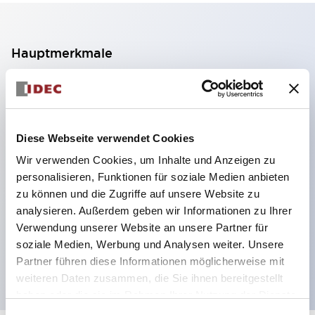
Hauptmerkmale
2-Kontakt-Block mit 2 Stufen, ermöglicht eine 4-
Kontakt-Konfiguration (Gewährleistung der
Isolierung zwischen den 2 Kontakten).
Diese Webseite verwendet Cookies
Paneltiefe 39,9 mm (※ 11-stufiger Kontaktblock),
Wir verwenden Cookies, um Inhalte und Anzeigen zu
59,9 mm (※ 22-stufiger Kontaktblock).
personalisieren, Funktionen für soziale Medien anbieten
Platzsparendes Design möglich.
zu können und die Zugriffe auf unsere Website zu
analysieren. Außerdem geben wir Informationen zu Ihrer
Sicherheitsstruktur der 3. Generation: 2-Aktions-
Verwendung unserer Website an unsere Partner für
Freisetzung, integrierter Schutz, IP20-
soziale Medien, Werbung und Analysen weiter. Unsere
Fingerschutzstruktur
Partner führen diese Informationen möglicherweise mit
weiteren Daten zusammen, die Sie ihnen bereitgestellt
haben oder die sie im Rahmen Ihrer Nutzung der Dienste
gesammelt haben.