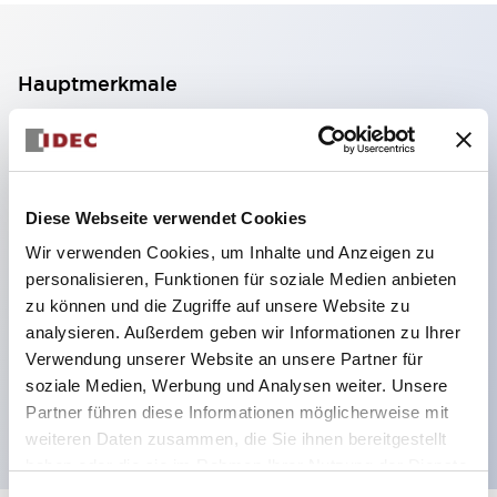
Hauptmerkmale
2-Kontakt-Block mit 2 Stufen, ermöglicht eine 4-
Kontakt-Konfiguration (Gewährleistung der
Isolierung zwischen den 2 Kontakten).
Diese Webseite verwendet Cookies
Paneltiefe 39,9 mm (※ 11-stufiger Kontaktblock),
Wir verwenden Cookies, um Inhalte und Anzeigen zu
59,9 mm (※ 22-stufiger Kontaktblock).
personalisieren, Funktionen für soziale Medien anbieten
Platzsparendes Design möglich.
zu können und die Zugriffe auf unsere Website zu
analysieren. Außerdem geben wir Informationen zu Ihrer
Sicherheitsstruktur der 3. Generation: 2-Aktions-
Verwendung unserer Website an unsere Partner für
Freisetzung, integrierter Schutz, IP20-
soziale Medien, Werbung und Analysen weiter. Unsere
Fingerschutzstruktur
Partner führen diese Informationen möglicherweise mit
weiteren Daten zusammen, die Sie ihnen bereitgestellt
haben oder die sie im Rahmen Ihrer Nutzung der Dienste
gesammelt haben.