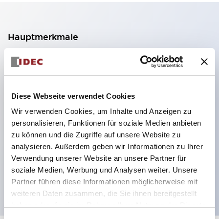
Hauptmerkmale
2-Kontakt-Block mit 2 Stufen, ermöglicht eine 4-
Kontakt-Konfiguration (Gewährleistung der
Isolierung zwischen den 2 Kontakten).
Diese Webseite verwendet Cookies
Paneltiefe 39,9 mm (※ 11-stufiger Kontaktblock),
Wir verwenden Cookies, um Inhalte und Anzeigen zu
59,9 mm (※ 22-stufiger Kontaktblock).
personalisieren, Funktionen für soziale Medien anbieten
Platzsparendes Design möglich.
zu können und die Zugriffe auf unsere Website zu
analysieren. Außerdem geben wir Informationen zu Ihrer
Sicherheitsstruktur der 3. Generation: 2-Aktions-
Verwendung unserer Website an unsere Partner für
Freisetzung, integrierter Schutz, IP20-
soziale Medien, Werbung und Analysen weiter. Unsere
Fingerschutzstruktur
Partner führen diese Informationen möglicherweise mit
weiteren Daten zusammen, die Sie ihnen bereitgestellt
haben oder die sie im Rahmen Ihrer Nutzung der Dienste
gesammelt haben.