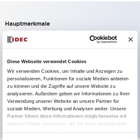
Hauptmerkmale
2-Kontakt-Block mit 2 Stufen, ermöglicht eine 4-
Kontakt-Konfiguration (Gewährleistung der
Isolierung zwischen den 2 Kontakten).
Diese Webseite verwendet Cookies
Paneltiefe 39,9 mm (※ 11-stufiger Kontaktblock),
Wir verwenden Cookies, um Inhalte und Anzeigen zu
59,9 mm (※ 22-stufiger Kontaktblock).
personalisieren, Funktionen für soziale Medien anbieten
Platzsparendes Design möglich.
zu können und die Zugriffe auf unsere Website zu
analysieren. Außerdem geben wir Informationen zu Ihrer
Sicherheitsstruktur der 3. Generation: 2-Aktions-
Verwendung unserer Website an unsere Partner für
Freisetzung, integrierter Schutz, IP20-
soziale Medien, Werbung und Analysen weiter. Unsere
Fingerschutzstruktur
Partner führen diese Informationen möglicherweise mit
weiteren Daten zusammen, die Sie ihnen bereitgestellt
haben oder die sie im Rahmen Ihrer Nutzung der Dienste
gesammelt haben.