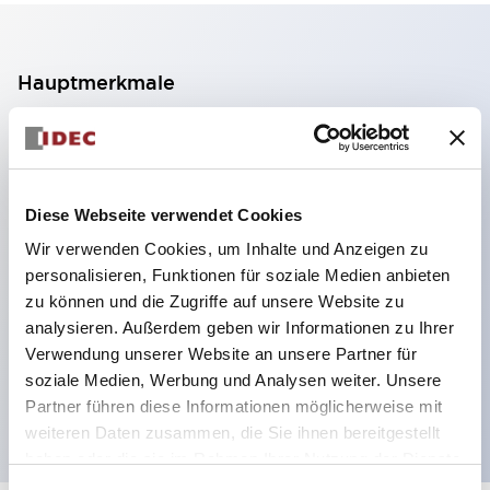
Hauptmerkmale
2-Kontakt-Block mit 2 Stufen, ermöglicht eine 4-
Kontakt-Konfiguration (Gewährleistung der
Isolierung zwischen den 2 Kontakten).
Diese Webseite verwendet Cookies
Paneltiefe 39,9 mm (※ 11-stufiger Kontaktblock),
Wir verwenden Cookies, um Inhalte und Anzeigen zu
59,9 mm (※ 22-stufiger Kontaktblock).
personalisieren, Funktionen für soziale Medien anbieten
Platzsparendes Design möglich.
zu können und die Zugriffe auf unsere Website zu
analysieren. Außerdem geben wir Informationen zu Ihrer
Sicherheitsstruktur der 3. Generation: 2-Aktions-
Verwendung unserer Website an unsere Partner für
Freisetzung, integrierter Schutz, IP20-
soziale Medien, Werbung und Analysen weiter. Unsere
Fingerschutzstruktur
Partner führen diese Informationen möglicherweise mit
weiteren Daten zusammen, die Sie ihnen bereitgestellt
haben oder die sie im Rahmen Ihrer Nutzung der Dienste
gesammelt haben.