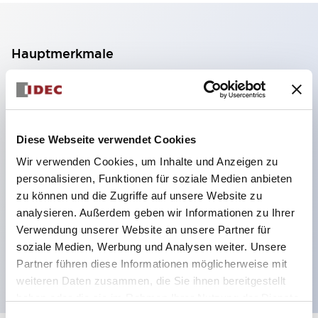
Hauptmerkmale
2-Kontakt-Block mit 2 Stufen, ermöglicht eine 4-
Kontakt-Konfiguration (Gewährleistung der
Isolierung zwischen den 2 Kontakten).
Diese Webseite verwendet Cookies
Paneltiefe 39,9 mm (※ 11-stufiger Kontaktblock),
Wir verwenden Cookies, um Inhalte und Anzeigen zu
59,9 mm (※ 22-stufiger Kontaktblock).
personalisieren, Funktionen für soziale Medien anbieten
Platzsparendes Design möglich.
zu können und die Zugriffe auf unsere Website zu
analysieren. Außerdem geben wir Informationen zu Ihrer
Sicherheitsstruktur der 3. Generation: 2-Aktions-
Verwendung unserer Website an unsere Partner für
Freisetzung, integrierter Schutz, IP20-
soziale Medien, Werbung und Analysen weiter. Unsere
Fingerschutzstruktur
Partner führen diese Informationen möglicherweise mit
weiteren Daten zusammen, die Sie ihnen bereitgestellt
haben oder die sie im Rahmen Ihrer Nutzung der Dienste
gesammelt haben.