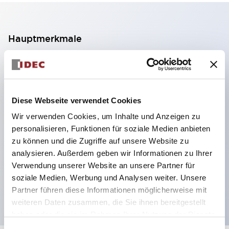
Hauptmerkmale
2-Kontakt-Block mit 2 Stufen, ermöglicht eine 4-
Kontakt-Konfiguration (Gewährleistung der
Isolierung zwischen den 2 Kontakten).
Diese Webseite verwendet Cookies
Paneltiefe 39,9 mm (※ 11-stufiger Kontaktblock),
Wir verwenden Cookies, um Inhalte und Anzeigen zu
59,9 mm (※ 22-stufiger Kontaktblock).
personalisieren, Funktionen für soziale Medien anbieten
Platzsparendes Design möglich.
zu können und die Zugriffe auf unsere Website zu
analysieren. Außerdem geben wir Informationen zu Ihrer
Sicherheitsstruktur der 3. Generation: 2-Aktions-
Verwendung unserer Website an unsere Partner für
Freisetzung, integrierter Schutz, IP20-
soziale Medien, Werbung und Analysen weiter. Unsere
Fingerschutzstruktur
Partner führen diese Informationen möglicherweise mit
weiteren Daten zusammen, die Sie ihnen bereitgestellt
haben oder die sie im Rahmen Ihrer Nutzung der Dienste
gesammelt haben.