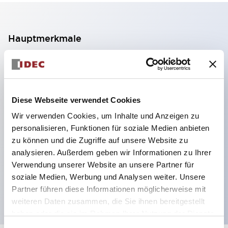
Hauptmerkmale
2-Kontakt-Block mit 2 Stufen, ermöglicht eine 4-
Kontakt-Konfiguration (Gewährleistung der
Isolierung zwischen den 2 Kontakten).
Diese Webseite verwendet Cookies
Paneltiefe 39,9 mm (※ 11-stufiger Kontaktblock),
Wir verwenden Cookies, um Inhalte und Anzeigen zu
59,9 mm (※ 22-stufiger Kontaktblock).
personalisieren, Funktionen für soziale Medien anbieten
Platzsparendes Design möglich.
zu können und die Zugriffe auf unsere Website zu
analysieren. Außerdem geben wir Informationen zu Ihrer
Sicherheitsstruktur der 3. Generation: 2-Aktions-
Verwendung unserer Website an unsere Partner für
Freisetzung, integrierter Schutz, IP20-
soziale Medien, Werbung und Analysen weiter. Unsere
Fingerschutzstruktur
Partner führen diese Informationen möglicherweise mit
weiteren Daten zusammen, die Sie ihnen bereitgestellt
haben oder die sie im Rahmen Ihrer Nutzung der Dienste
gesammelt haben.