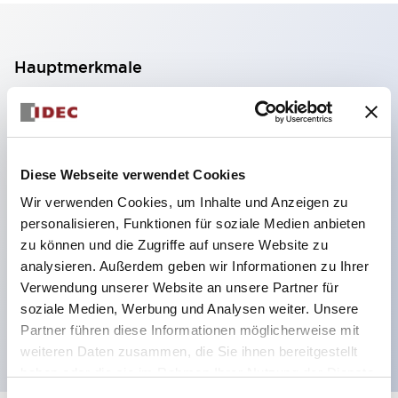
Hauptmerkmale
2-Kontakt-Block mit 2 Stufen, ermöglicht eine 4-
Kontakt-Konfiguration (Gewährleistung der
Isolierung zwischen den 2 Kontakten).
Diese Webseite verwendet Cookies
Paneltiefe 39,9 mm (※ 11-stufiger Kontaktblock),
Wir verwenden Cookies, um Inhalte und Anzeigen zu
59,9 mm (※ 22-stufiger Kontaktblock).
personalisieren, Funktionen für soziale Medien anbieten
Platzsparendes Design möglich.
zu können und die Zugriffe auf unsere Website zu
analysieren. Außerdem geben wir Informationen zu Ihrer
Sicherheitsstruktur der 3. Generation: 2-Aktions-
Verwendung unserer Website an unsere Partner für
Freisetzung, integrierter Schutz, IP20-
soziale Medien, Werbung und Analysen weiter. Unsere
Fingerschutzstruktur
Partner führen diese Informationen möglicherweise mit
weiteren Daten zusammen, die Sie ihnen bereitgestellt
haben oder die sie im Rahmen Ihrer Nutzung der Dienste
gesammelt haben.