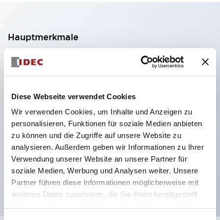
Hauptmerkmale
2-Kontakt-Block mit 2 Stufen, ermöglicht eine 4-
Kontakt-Konfiguration (Gewährleistung der
Isolierung zwischen den 2 Kontakten).
Diese Webseite verwendet Cookies
Paneltiefe 39,9 mm (※ 11-stufiger Kontaktblock),
Wir verwenden Cookies, um Inhalte und Anzeigen zu
59,9 mm (※ 22-stufiger Kontaktblock).
personalisieren, Funktionen für soziale Medien anbieten
Platzsparendes Design möglich.
zu können und die Zugriffe auf unsere Website zu
analysieren. Außerdem geben wir Informationen zu Ihrer
Sicherheitsstruktur der 3. Generation: 2-Aktions-
Verwendung unserer Website an unsere Partner für
Freisetzung, integrierter Schutz, IP20-
soziale Medien, Werbung und Analysen weiter. Unsere
Fingerschutzstruktur
Partner führen diese Informationen möglicherweise mit
weiteren Daten zusammen, die Sie ihnen bereitgestellt
haben oder die sie im Rahmen Ihrer Nutzung der Dienste
gesammelt haben.