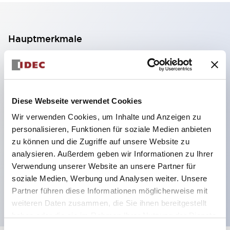
Hauptmerkmale
2-Kontakt-Block mit 2 Stufen, ermöglicht eine 4-
Kontakt-Konfiguration (Gewährleistung der
Isolierung zwischen den 2 Kontakten).
Diese Webseite verwendet Cookies
Paneltiefe 39,9 mm (※ 11-stufiger Kontaktblock),
Wir verwenden Cookies, um Inhalte und Anzeigen zu
59,9 mm (※ 22-stufiger Kontaktblock).
personalisieren, Funktionen für soziale Medien anbieten
Platzsparendes Design möglich.
zu können und die Zugriffe auf unsere Website zu
analysieren. Außerdem geben wir Informationen zu Ihrer
Sicherheitsstruktur der 3. Generation: 2-Aktions-
Verwendung unserer Website an unsere Partner für
Freisetzung, integrierter Schutz, IP20-
soziale Medien, Werbung und Analysen weiter. Unsere
Fingerschutzstruktur
Partner führen diese Informationen möglicherweise mit
weiteren Daten zusammen, die Sie ihnen bereitgestellt
haben oder die sie im Rahmen Ihrer Nutzung der Dienste
gesammelt haben.