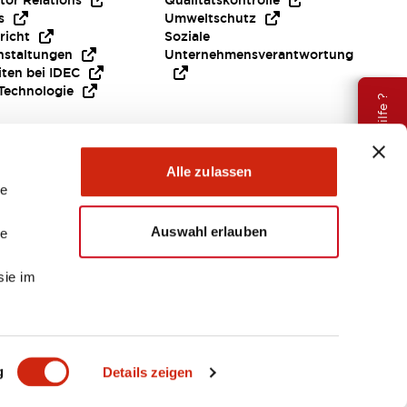
tor Relations
Qualitätskontrolle
s
Umweltschutz
richt
Soziale
nstaltungen
Unternehmensverantwortung
iten bei IDEC
Technologie
Brauche Hilfe ?
Alle zulassen
le
Auswahl erlauben
le
sie im
EMEA
g
Details zeigen
ENTE & DATEIEN