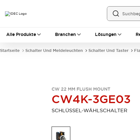
Alle Produkte
Alle Produkte
Branchen
Lösungen
R
Automatisierung
Bedienerschnittstellen
Startseite
Schalter Und Meldeleuchten
Schalter Und Taster
Fl
Industrie-Ethernet-Geräte
Speicherprogrammierbare Steuerung (SPS)
Entdecken Sie alles
Sensoren
Automatische Identifizierung
CW 22 MM FLUSH MOUNT
Sensoren/Erfassung
Entdecken Sie alles
CW4K-3GE03
Industriekomponenten
LED-Meldeleuchten
Leitungsschutzgeräte
SCHLÜSSEL-WÄHLSCHALTER
Relais und Zeitrelais
Stromversorgungen
Verbindungsgeräte
Entdecken Sie alles
Mobilitätslösungen
Motorunterstützung