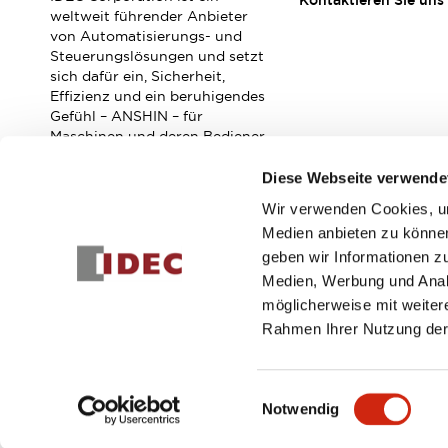
Kontaktieren Sie uns
Veranstaltungen / Seminare
weltweit führender Anbieter
Unterstützung
von Automatisierungs- und
Steuerungslösungen und setzt
Kontaktieren Sie uns
sich dafür ein, Sicherheit,
So finden Sie uns
Effizienz und ein beruhigendes
Online Händler
Gefühl – ANSHIN – für
Maschinen und deren Bediener
zu verbessern.
Diese Webseite verwende
Wir verwenden Cookies, um
Abonnieren Sie unseren Newsletter!
Medien anbieten zu können
geben wir Informationen z
Registrieren
Medien, Werbung und Analy
möglicherweise mit weiter
Rahmen Ihrer Nutzung der
© 2026 IDEC Corporation
Datenschutzrichtlinie
Geschäft
Einwilligungsauswahl
Notwendig
PRODUKTDE