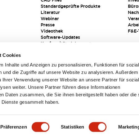
CAD Files
Inves
Standardgeprüfte Produkte
Büro
Literatur
Nach
Webinar
Vera
Presse
Arbe
Videothek
F&E-
Software-Updates
Konformitätsdokumente
Schwachstellenberichte
t Cookies
Sicherheitslösung
 Inhalte und Anzeigen zu personalisieren, Funktionen für sozia
 und die Zugriffe auf unsere Website zu analysieren. Außerdem
u Ihrer Verwendung unserer Website an unsere Partner für sozia
sen weiter. Unsere Partner führen diese Informationen
en Daten zusammen, die Sie ihnen bereitgestellt haben oder die 
 Dienste gesammelt haben.
sbedingungen
Präferenzen
Statistiken
Marketin
TAILS
HAUPTMERKMALE
SPEZIFIKATIONEN
DOKUM