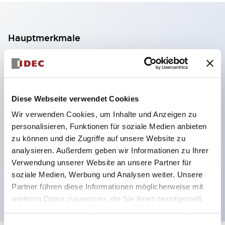
Hauptmerkmale
2-Kontakt-Block mit 2 Stufen, ermöglicht eine 4-
Kontakt-Konfiguration (Gewährleistung der
Isolierung zwischen den 2 Kontakten).
Diese Webseite verwendet Cookies
Paneltiefe 39,9 mm (※ 11-stufiger Kontaktblock),
Wir verwenden Cookies, um Inhalte und Anzeigen zu
59,9 mm (※ 22-stufiger Kontaktblock).
personalisieren, Funktionen für soziale Medien anbieten
Platzsparendes Design möglich.
zu können und die Zugriffe auf unsere Website zu
analysieren. Außerdem geben wir Informationen zu Ihrer
Sicherheitsstruktur der 3. Generation: 2-Aktions-
Verwendung unserer Website an unsere Partner für
Freisetzung, integrierter Schutz, IP20-
soziale Medien, Werbung und Analysen weiter. Unsere
Fingerschutzstruktur
Partner führen diese Informationen möglicherweise mit
weiteren Daten zusammen, die Sie ihnen bereitgestellt
haben oder die sie im Rahmen Ihrer Nutzung der Dienste
gesammelt haben.