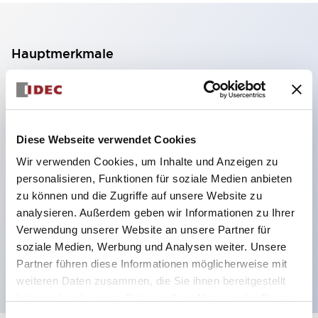
Hauptmerkmale
2-Kontakt-Block mit 2 Stufen, ermöglicht eine 4-
Kontakt-Konfiguration (Gewährleistung der
Isolierung zwischen den 2 Kontakten).
Diese Webseite verwendet Cookies
Paneltiefe 39,9 mm (※ 11-stufiger Kontaktblock),
Wir verwenden Cookies, um Inhalte und Anzeigen zu
59,9 mm (※ 22-stufiger Kontaktblock).
personalisieren, Funktionen für soziale Medien anbieten
Platzsparendes Design möglich.
zu können und die Zugriffe auf unsere Website zu
analysieren. Außerdem geben wir Informationen zu Ihrer
Sicherheitsstruktur der 3. Generation: 2-Aktions-
Verwendung unserer Website an unsere Partner für
Freisetzung, integrierter Schutz, IP20-
soziale Medien, Werbung und Analysen weiter. Unsere
Fingerschutzstruktur
Partner führen diese Informationen möglicherweise mit
weiteren Daten zusammen, die Sie ihnen bereitgestellt
haben oder die sie im Rahmen Ihrer Nutzung der Dienste
gesammelt haben.