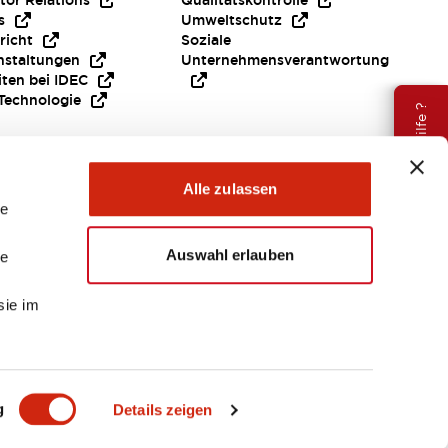
tor Relations
Qualitätskontrolle
s
Umweltschutz
richt
Soziale
nstaltungen
Unternehmensverantwortung
iten bei IDEC
Technologie
Brauche Hilfe ?
Alle zulassen
le
Auswahl erlauben
le
sie im
EMEA
g
Details zeigen
ENTE & DATEIEN