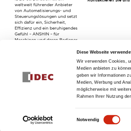
Kontaktieren Sie uns
Veranstaltungen / Seminare
weltweit führender Anbieter
Unterstützung
von Automatisierungs- und
Steuerungslösungen und setzt
Kontaktieren Sie uns
sich dafür ein, Sicherheit,
So finden Sie uns
Effizienz und ein beruhigendes
Online Händler
Gefühl – ANSHIN – für
Maschinen und deren Bediener
zu verbessern.
Diese Webseite verwende
Wir verwenden Cookies, um
Abonnieren Sie unseren Newsletter!
Medien anbieten zu können
geben wir Informationen z
Registrieren
Medien, Werbung und Analy
möglicherweise mit weiter
Rahmen Ihrer Nutzung der
© 2026 IDEC Corporation
Datenschutzrichtlinie
Geschäft
Einwilligungsauswahl
Notwendig
PRODUKTDE