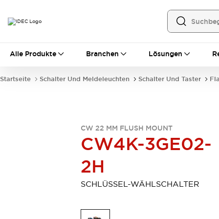
Alle Produkte
Alle Produkte
Branchen
Lösungen
R
Automatisierung
Bedienerschnittstellen
Startseite
Schalter Und Meldeleuchten
Schalter Und Taster
Fl
Industrie-Ethernet-Geräte
Speicherprogrammierbare Steuerung (SPS)
Entdecken Sie alles
Sensoren
CW 22 MM FLUSH MOUNT
Automatische Identifizierung
CW4K-3GE02-
Sensoren/Erfassung
Entdecken Sie alles
Industriekomponenten
2H
LED-Meldeleuchten
Leitungsschutzgeräte
Relais und Zeitrelais
Stromversorgungen
SCHLÜSSEL-WÄHLSCHALTER
Verbindungsgeräte
Entdecken Sie alles
Mobilitätslösungen
Motorunterstützung