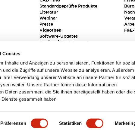
CAD Files
Inves
Standardgeprüfte Produkte
Büro
Literatur
Nach
Webinar
Vera
Presse
Arbe
Videothek
F&E-
Software-Updates
Konformitätsdokumente
Schwachstellenberichte
t Cookies
Sicherheitslösung
 Inhalte und Anzeigen zu personalisieren, Funktionen für sozia
 und die Zugriffe auf unsere Website zu analysieren. Außerdem
u Ihrer Verwendung unserer Website an unsere Partner für sozia
sen weiter. Unsere Partner führen diese Informationen
en Daten zusammen, die Sie ihnen bereitgestellt haben oder die 
 Dienste gesammelt haben.
sbedingungen
Präferenzen
Statistiken
Marketin
TAILS
HAUPTMERKMALE
SPEZIFIKATIONEN
DOKUM