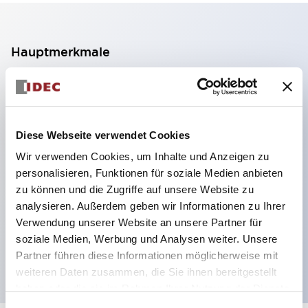
Hauptmerkmale
2-Kontakt-Block mit 2 Stufen, ermöglicht eine 4-
Kontakt-Konfiguration (Gewährleistung der
Isolierung zwischen den 2 Kontakten).
Diese Webseite verwendet Cookies
Paneltiefe 39,9 mm (※ 11-stufiger Kontaktblock),
Wir verwenden Cookies, um Inhalte und Anzeigen zu
59,9 mm (※ 22-stufiger Kontaktblock).
personalisieren, Funktionen für soziale Medien anbieten
Platzsparendes Design möglich.
zu können und die Zugriffe auf unsere Website zu
analysieren. Außerdem geben wir Informationen zu Ihrer
Sicherheitsstruktur der 3. Generation: 2-Aktions-
Verwendung unserer Website an unsere Partner für
Freisetzung, integrierter Schutz, IP20-
soziale Medien, Werbung und Analysen weiter. Unsere
Fingerschutzstruktur
Partner führen diese Informationen möglicherweise mit
weiteren Daten zusammen, die Sie ihnen bereitgestellt
haben oder die sie im Rahmen Ihrer Nutzung der Dienste
gesammelt haben.