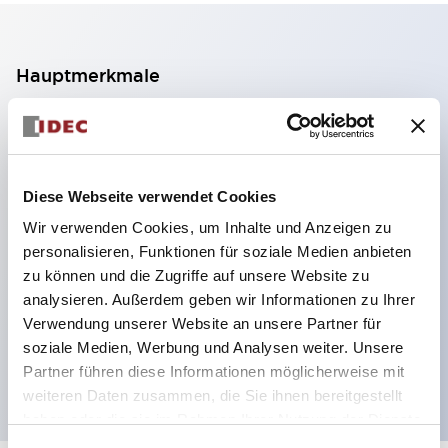
Hauptmerkmale
2-Kontakt-Block mit 2 Stufen, ermöglicht eine 4-
Kontakt-Konfiguration (Gewährleistung der
Isolierung zwischen den 2 Kontakten).
Diese Webseite verwendet Cookies
Paneltiefe 39,9 mm (※ 11-stufiger Kontaktblock),
Wir verwenden Cookies, um Inhalte und Anzeigen zu
59,9 mm (※ 22-stufiger Kontaktblock).
personalisieren, Funktionen für soziale Medien anbieten
Platzsparendes Design möglich.
zu können und die Zugriffe auf unsere Website zu
analysieren. Außerdem geben wir Informationen zu Ihrer
Sicherheitsstruktur der 3. Generation: 2-Aktions-
Verwendung unserer Website an unsere Partner für
Freisetzung, integrierter Schutz, IP20-
soziale Medien, Werbung und Analysen weiter. Unsere
Fingerschutzstruktur
Partner führen diese Informationen möglicherweise mit
weiteren Daten zusammen, die Sie ihnen bereitgestellt
haben oder die sie im Rahmen Ihrer Nutzung der Dienste
gesammelt haben.