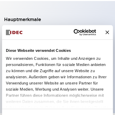
Hauptmerkmale
2-Kontakt-Block mit 2 Stufen, ermöglicht eine 4-
Kontakt-Konfiguration (Gewährleistung der
Isolierung zwischen den 2 Kontakten).
Diese Webseite verwendet Cookies
Paneltiefe 39,9 mm (※ 11-stufiger Kontaktblock),
Wir verwenden Cookies, um Inhalte und Anzeigen zu
59,9 mm (※ 22-stufiger Kontaktblock).
personalisieren, Funktionen für soziale Medien anbieten
Platzsparendes Design möglich.
zu können und die Zugriffe auf unsere Website zu
analysieren. Außerdem geben wir Informationen zu Ihrer
Sicherheitsstruktur der 3. Generation: 2-Aktions-
Verwendung unserer Website an unsere Partner für
Freisetzung, integrierter Schutz, IP20-
soziale Medien, Werbung und Analysen weiter. Unsere
Fingerschutzstruktur
Partner führen diese Informationen möglicherweise mit
weiteren Daten zusammen, die Sie ihnen bereitgestellt
haben oder die sie im Rahmen Ihrer Nutzung der Dienste
gesammelt haben.