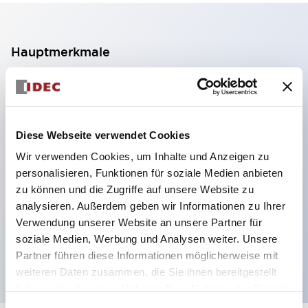
Hauptmerkmale
2-Kontakt-Block mit 2 Stufen, ermöglicht eine 4-
Kontakt-Konfiguration (Gewährleistung der
Isolierung zwischen den 2 Kontakten).
Diese Webseite verwendet Cookies
Paneltiefe 39,9 mm (※ 11-stufiger Kontaktblock),
Wir verwenden Cookies, um Inhalte und Anzeigen zu
59,9 mm (※ 22-stufiger Kontaktblock).
personalisieren, Funktionen für soziale Medien anbieten
Platzsparendes Design möglich.
zu können und die Zugriffe auf unsere Website zu
analysieren. Außerdem geben wir Informationen zu Ihrer
Sicherheitsstruktur der 3. Generation: 2-Aktions-
Verwendung unserer Website an unsere Partner für
Freisetzung, integrierter Schutz, IP20-
soziale Medien, Werbung und Analysen weiter. Unsere
Fingerschutzstruktur
Partner führen diese Informationen möglicherweise mit
weiteren Daten zusammen, die Sie ihnen bereitgestellt
haben oder die sie im Rahmen Ihrer Nutzung der Dienste
gesammelt haben.