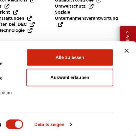
tor Relations
Qualitätskontrolle
s
Umweltschutz
richt
Soziale
nstaltungen
Unternehmensverantwortung
iten bei IDEC
Technologie
Brauche Hilfe ?
Alle zulassen
le
Auswahl erlauben
le
sie im
EMEA
g
Details zeigen
ENTE & DATEIEN