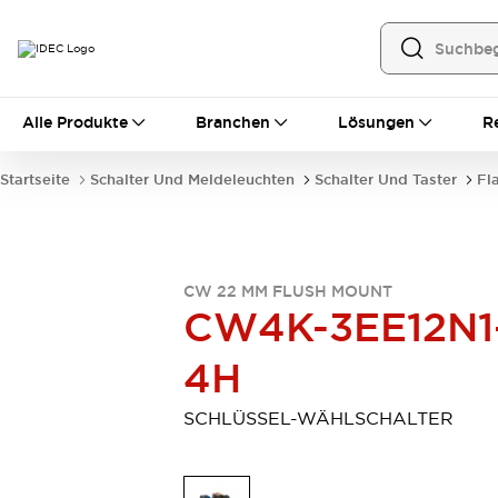
Alle Produkte
Alle Produkte
Branchen
Lösungen
R
Automatisierung
Bedienerschnittstellen
Startseite
Schalter Und Meldeleuchten
Schalter Und Taster
Fl
Industrie-Ethernet-Geräte
Speicherprogrammierbare Steuerung (SPS)
Entdecken Sie alles
Sensoren
CW 22 MM FLUSH MOUNT
Automatische Identifizierung
CW4K-3EE12N1
Sensoren/Erfassung
Entdecken Sie alles
Industriekomponenten
4H
LED-Meldeleuchten
Leitungsschutzgeräte
Relais und Zeitrelais
Stromversorgungen
SCHLÜSSEL-WÄHLSCHALTER
Verbindungsgeräte
Entdecken Sie alles
Mobilitätslösungen
Motorunterstützung