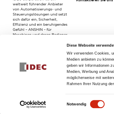
Kontaktieren Sie uns
Veranstaltungen / Seminare
weltweit führender Anbieter
Unterstützung
von Automatisierungs- und
Steuerungslösungen und setzt
Kontaktieren Sie uns
sich dafür ein, Sicherheit,
So finden Sie uns
Effizienz und ein beruhigendes
Online Händler
Gefühl – ANSHIN – für
Maschinen und deren Bediener
zu verbessern.
Diese Webseite verwende
Wir verwenden Cookies, um
Abonnieren Sie unseren Newsletter!
Medien anbieten zu können
geben wir Informationen z
Registrieren
Medien, Werbung und Analy
möglicherweise mit weiter
Rahmen Ihrer Nutzung der
© 2026 IDEC Corporation
Datenschutzrichtlinie
Geschäft
Einwilligungsauswahl
Notwendig
PRODUKTDE