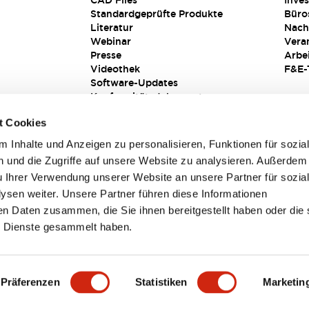
CAD Files
Inves
Standardgeprüfte Produkte
Büro
Literatur
Nach
Webinar
Vera
Presse
Arbe
Videothek
F&E-
Software-Updates
Konformitätsdokumente
Schwachstellenberichte
t Cookies
Sicherheitslösung
 Inhalte und Anzeigen zu personalisieren, Funktionen für sozia
 und die Zugriffe auf unsere Website zu analysieren. Außerdem
u Ihrer Verwendung unserer Website an unsere Partner für sozia
sen weiter. Unsere Partner führen diese Informationen
en Daten zusammen, die Sie ihnen bereitgestellt haben oder die 
 Dienste gesammelt haben.
sbedingungen
Präferenzen
Statistiken
Marketin
TAILS
HAUPTMERKMALE
SPEZIFIKATIONEN
DOKUM