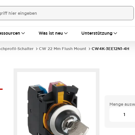
essourcen
Was ist neu
Unterstützung
achprofil-Schalter
CW 22 Mm Flush Mount
CW4K-3EE12N1-4H
-
Menge ausw