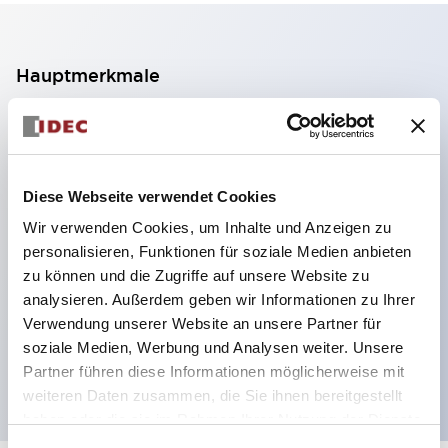
Hauptmerkmale
2-Kontakt-Block mit 2 Stufen, ermöglicht eine 4-
Kontakt-Konfiguration (Gewährleistung der
Isolierung zwischen den 2 Kontakten).
Diese Webseite verwendet Cookies
Paneltiefe 39,9 mm (※ 11-stufiger Kontaktblock),
Wir verwenden Cookies, um Inhalte und Anzeigen zu
59,9 mm (※ 22-stufiger Kontaktblock).
personalisieren, Funktionen für soziale Medien anbieten
Platzsparendes Design möglich.
zu können und die Zugriffe auf unsere Website zu
analysieren. Außerdem geben wir Informationen zu Ihrer
Sicherheitsstruktur der 3. Generation: 2-Aktions-
Verwendung unserer Website an unsere Partner für
Freisetzung, integrierter Schutz, IP20-
soziale Medien, Werbung und Analysen weiter. Unsere
Fingerschutzstruktur
Partner führen diese Informationen möglicherweise mit
weiteren Daten zusammen, die Sie ihnen bereitgestellt
haben oder die sie im Rahmen Ihrer Nutzung der Dienste
gesammelt haben.