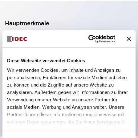
Hauptmerkmale
2-Kontakt-Block mit 2 Stufen, ermöglicht eine 4-
Kontakt-Konfiguration (Gewährleistung der
Isolierung zwischen den 2 Kontakten).
Diese Webseite verwendet Cookies
Paneltiefe 39,9 mm (※ 11-stufiger Kontaktblock),
Wir verwenden Cookies, um Inhalte und Anzeigen zu
59,9 mm (※ 22-stufiger Kontaktblock).
personalisieren, Funktionen für soziale Medien anbieten
Platzsparendes Design möglich.
zu können und die Zugriffe auf unsere Website zu
analysieren. Außerdem geben wir Informationen zu Ihrer
Sicherheitsstruktur der 3. Generation: 2-Aktions-
Verwendung unserer Website an unsere Partner für
Freisetzung, integrierter Schutz, IP20-
soziale Medien, Werbung und Analysen weiter. Unsere
Fingerschutzstruktur
Partner führen diese Informationen möglicherweise mit
weiteren Daten zusammen, die Sie ihnen bereitgestellt
haben oder die sie im Rahmen Ihrer Nutzung der Dienste
gesammelt haben.