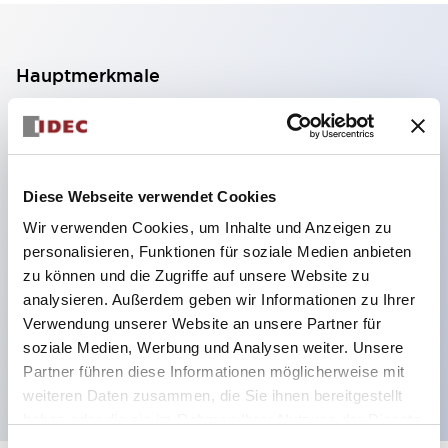
Hauptmerkmale
2-Kontakt-Block mit 2 Stufen, ermöglicht eine 4-
Kontakt-Konfiguration (Gewährleistung der
Isolierung zwischen den 2 Kontakten).
Diese Webseite verwendet Cookies
Paneltiefe 39,9 mm (※ 11-stufiger Kontaktblock),
Wir verwenden Cookies, um Inhalte und Anzeigen zu
59,9 mm (※ 22-stufiger Kontaktblock).
personalisieren, Funktionen für soziale Medien anbieten
Platzsparendes Design möglich.
zu können und die Zugriffe auf unsere Website zu
analysieren. Außerdem geben wir Informationen zu Ihrer
Sicherheitsstruktur der 3. Generation: 2-Aktions-
Verwendung unserer Website an unsere Partner für
Freisetzung, integrierter Schutz, IP20-
soziale Medien, Werbung und Analysen weiter. Unsere
Fingerschutzstruktur
Partner führen diese Informationen möglicherweise mit
weiteren Daten zusammen, die Sie ihnen bereitgestellt
haben oder die sie im Rahmen Ihrer Nutzung der Dienste
gesammelt haben.