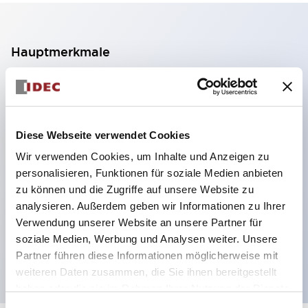
Hauptmerkmale
2-Kontakt-Block mit 2 Stufen, ermöglicht eine 4-
Kontakt-Konfiguration (Gewährleistung der
Isolierung zwischen den 2 Kontakten).
Diese Webseite verwendet Cookies
Paneltiefe 39,9 mm (※ 11-stufiger Kontaktblock),
Wir verwenden Cookies, um Inhalte und Anzeigen zu
59,9 mm (※ 22-stufiger Kontaktblock).
personalisieren, Funktionen für soziale Medien anbieten
Platzsparendes Design möglich.
zu können und die Zugriffe auf unsere Website zu
analysieren. Außerdem geben wir Informationen zu Ihrer
Sicherheitsstruktur der 3. Generation: 2-Aktions-
Verwendung unserer Website an unsere Partner für
Freisetzung, integrierter Schutz, IP20-
soziale Medien, Werbung und Analysen weiter. Unsere
Fingerschutzstruktur
Partner führen diese Informationen möglicherweise mit
weiteren Daten zusammen, die Sie ihnen bereitgestellt
haben oder die sie im Rahmen Ihrer Nutzung der Dienste
gesammelt haben.