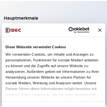
Hauptmerkmale
2-Kontakt-Block mit 2 Stufen, ermöglicht eine 4-
Kontakt-Konfiguration (Gewährleistung der
Isolierung zwischen den 2 Kontakten).
Diese Webseite verwendet Cookies
Paneltiefe 39,9 mm (※ 11-stufiger Kontaktblock),
Wir verwenden Cookies, um Inhalte und Anzeigen zu
59,9 mm (※ 22-stufiger Kontaktblock).
personalisieren, Funktionen für soziale Medien anbieten
Platzsparendes Design möglich.
zu können und die Zugriffe auf unsere Website zu
analysieren. Außerdem geben wir Informationen zu Ihrer
Sicherheitsstruktur der 3. Generation: 2-Aktions-
Verwendung unserer Website an unsere Partner für
Freisetzung, integrierter Schutz, IP20-
soziale Medien, Werbung und Analysen weiter. Unsere
Fingerschutzstruktur
Partner führen diese Informationen möglicherweise mit
weiteren Daten zusammen, die Sie ihnen bereitgestellt
haben oder die sie im Rahmen Ihrer Nutzung der Dienste
gesammelt haben.