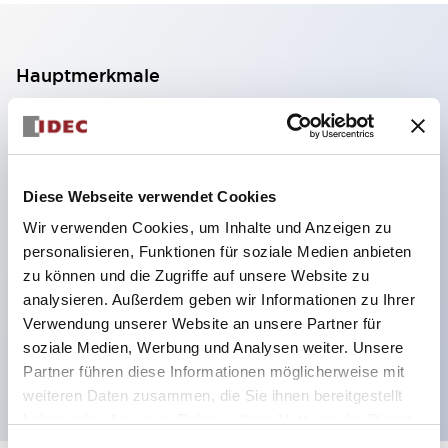
Hauptmerkmale
2-Kontakt-Block mit 2 Stufen, ermöglicht eine 4-
Kontakt-Konfiguration (Gewährleistung der
Isolierung zwischen den 2 Kontakten).
Diese Webseite verwendet Cookies
Paneltiefe 39,9 mm (※ 11-stufiger Kontaktblock),
Wir verwenden Cookies, um Inhalte und Anzeigen zu
59,9 mm (※ 22-stufiger Kontaktblock).
personalisieren, Funktionen für soziale Medien anbieten
Platzsparendes Design möglich.
zu können und die Zugriffe auf unsere Website zu
analysieren. Außerdem geben wir Informationen zu Ihrer
Sicherheitsstruktur der 3. Generation: 2-Aktions-
Verwendung unserer Website an unsere Partner für
Freisetzung, integrierter Schutz, IP20-
soziale Medien, Werbung und Analysen weiter. Unsere
Fingerschutzstruktur
Partner führen diese Informationen möglicherweise mit
weiteren Daten zusammen, die Sie ihnen bereitgestellt
haben oder die sie im Rahmen Ihrer Nutzung der Dienste
gesammelt haben.