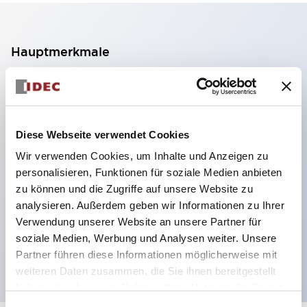
Hauptmerkmale
2-Kontakt-Block mit 2 Stufen, ermöglicht eine 4-
Kontakt-Konfiguration (Gewährleistung der
Isolierung zwischen den 2 Kontakten).
Diese Webseite verwendet Cookies
Paneltiefe 39,9 mm (※ 11-stufiger Kontaktblock),
Wir verwenden Cookies, um Inhalte und Anzeigen zu
59,9 mm (※ 22-stufiger Kontaktblock).
personalisieren, Funktionen für soziale Medien anbieten
Platzsparendes Design möglich.
zu können und die Zugriffe auf unsere Website zu
analysieren. Außerdem geben wir Informationen zu Ihrer
Sicherheitsstruktur der 3. Generation: 2-Aktions-
Verwendung unserer Website an unsere Partner für
Freisetzung, integrierter Schutz, IP20-
soziale Medien, Werbung und Analysen weiter. Unsere
Fingerschutzstruktur
Partner führen diese Informationen möglicherweise mit
weiteren Daten zusammen, die Sie ihnen bereitgestellt
haben oder die sie im Rahmen Ihrer Nutzung der Dienste
gesammelt haben.