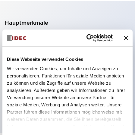
Hauptmerkmale
2-Kontakt-Block mit 2 Stufen, ermöglicht eine 4-
Kontakt-Konfiguration (Gewährleistung der
Isolierung zwischen den 2 Kontakten).
Diese Webseite verwendet Cookies
Paneltiefe 39,9 mm (※ 11-stufiger Kontaktblock),
Wir verwenden Cookies, um Inhalte und Anzeigen zu
59,9 mm (※ 22-stufiger Kontaktblock).
personalisieren, Funktionen für soziale Medien anbieten
Platzsparendes Design möglich.
zu können und die Zugriffe auf unsere Website zu
analysieren. Außerdem geben wir Informationen zu Ihrer
Sicherheitsstruktur der 3. Generation: 2-Aktions-
Verwendung unserer Website an unsere Partner für
Freisetzung, integrierter Schutz, IP20-
soziale Medien, Werbung und Analysen weiter. Unsere
Fingerschutzstruktur
Partner führen diese Informationen möglicherweise mit
weiteren Daten zusammen, die Sie ihnen bereitgestellt
haben oder die sie im Rahmen Ihrer Nutzung der Dienste
gesammelt haben.