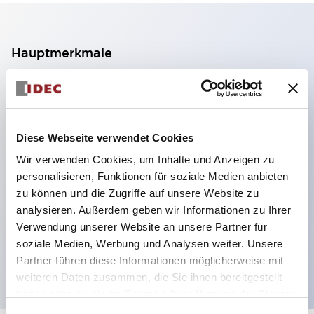
Hauptmerkmale
2-Kontakt-Block mit 2 Stufen, ermöglicht eine 4-
Kontakt-Konfiguration (Gewährleistung der
Isolierung zwischen den 2 Kontakten).
Diese Webseite verwendet Cookies
Paneltiefe 39,9 mm (※ 11-stufiger Kontaktblock),
Wir verwenden Cookies, um Inhalte und Anzeigen zu
59,9 mm (※ 22-stufiger Kontaktblock).
personalisieren, Funktionen für soziale Medien anbieten
Platzsparendes Design möglich.
zu können und die Zugriffe auf unsere Website zu
analysieren. Außerdem geben wir Informationen zu Ihrer
Sicherheitsstruktur der 3. Generation: 2-Aktions-
Verwendung unserer Website an unsere Partner für
Freisetzung, integrierter Schutz, IP20-
soziale Medien, Werbung und Analysen weiter. Unsere
Fingerschutzstruktur
Partner führen diese Informationen möglicherweise mit
weiteren Daten zusammen, die Sie ihnen bereitgestellt
haben oder die sie im Rahmen Ihrer Nutzung der Dienste
gesammelt haben.