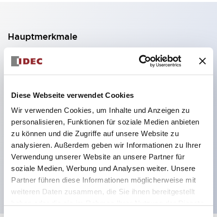
Hauptmerkmale
2-Kontakt-Block mit 2 Stufen, ermöglicht eine 4-
Kontakt-Konfiguration (Gewährleistung der
Isolierung zwischen den 2 Kontakten).
Diese Webseite verwendet Cookies
Paneltiefe 39,9 mm (※ 11-stufiger Kontaktblock),
Wir verwenden Cookies, um Inhalte und Anzeigen zu
59,9 mm (※ 22-stufiger Kontaktblock).
personalisieren, Funktionen für soziale Medien anbieten
Platzsparendes Design möglich.
zu können und die Zugriffe auf unsere Website zu
analysieren. Außerdem geben wir Informationen zu Ihrer
Sicherheitsstruktur der 3. Generation: 2-Aktions-
Verwendung unserer Website an unsere Partner für
Freisetzung, integrierter Schutz, IP20-
soziale Medien, Werbung und Analysen weiter. Unsere
Fingerschutzstruktur
Partner führen diese Informationen möglicherweise mit
weiteren Daten zusammen, die Sie ihnen bereitgestellt
haben oder die sie im Rahmen Ihrer Nutzung der Dienste
gesammelt haben.