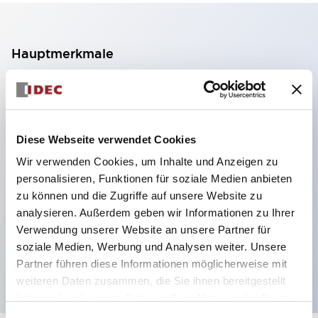
Hauptmerkmale
2-Kontakt-Block mit 2 Stufen, ermöglicht eine 4-
Kontakt-Konfiguration (Gewährleistung der
Isolierung zwischen den 2 Kontakten).
Diese Webseite verwendet Cookies
Paneltiefe 39,9 mm (※ 11-stufiger Kontaktblock),
Wir verwenden Cookies, um Inhalte und Anzeigen zu
59,9 mm (※ 22-stufiger Kontaktblock).
personalisieren, Funktionen für soziale Medien anbieten
Platzsparendes Design möglich.
zu können und die Zugriffe auf unsere Website zu
analysieren. Außerdem geben wir Informationen zu Ihrer
Sicherheitsstruktur der 3. Generation: 2-Aktions-
Verwendung unserer Website an unsere Partner für
Freisetzung, integrierter Schutz, IP20-
soziale Medien, Werbung und Analysen weiter. Unsere
Fingerschutzstruktur
Partner führen diese Informationen möglicherweise mit
weiteren Daten zusammen, die Sie ihnen bereitgestellt
haben oder die sie im Rahmen Ihrer Nutzung der Dienste
gesammelt haben.