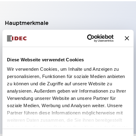
Hauptmerkmale
2-Kontakt-Block mit 2 Stufen, ermöglicht eine 4-
Kontakt-Konfiguration (Gewährleistung der
Isolierung zwischen den 2 Kontakten).
Diese Webseite verwendet Cookies
Paneltiefe 39,9 mm (※ 11-stufiger Kontaktblock),
Wir verwenden Cookies, um Inhalte und Anzeigen zu
59,9 mm (※ 22-stufiger Kontaktblock).
personalisieren, Funktionen für soziale Medien anbieten
Platzsparendes Design möglich.
zu können und die Zugriffe auf unsere Website zu
analysieren. Außerdem geben wir Informationen zu Ihrer
Sicherheitsstruktur der 3. Generation: 2-Aktions-
Verwendung unserer Website an unsere Partner für
Freisetzung, integrierter Schutz, IP20-
soziale Medien, Werbung und Analysen weiter. Unsere
Fingerschutzstruktur
Partner führen diese Informationen möglicherweise mit
weiteren Daten zusammen, die Sie ihnen bereitgestellt
haben oder die sie im Rahmen Ihrer Nutzung der Dienste
gesammelt haben.