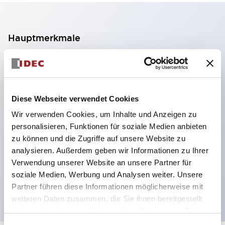
Hauptmerkmale
2-Kontakt-Block mit 2 Stufen, ermöglicht eine 4-
Kontakt-Konfiguration (Gewährleistung der
Isolierung zwischen den 2 Kontakten).
Diese Webseite verwendet Cookies
Paneltiefe 39,9 mm (※ 11-stufiger Kontaktblock),
Wir verwenden Cookies, um Inhalte und Anzeigen zu
59,9 mm (※ 22-stufiger Kontaktblock).
personalisieren, Funktionen für soziale Medien anbieten
Platzsparendes Design möglich.
zu können und die Zugriffe auf unsere Website zu
analysieren. Außerdem geben wir Informationen zu Ihrer
Sicherheitsstruktur der 3. Generation: 2-Aktions-
Verwendung unserer Website an unsere Partner für
Freisetzung, integrierter Schutz, IP20-
soziale Medien, Werbung und Analysen weiter. Unsere
Fingerschutzstruktur
Partner führen diese Informationen möglicherweise mit
weiteren Daten zusammen, die Sie ihnen bereitgestellt
haben oder die sie im Rahmen Ihrer Nutzung der Dienste
gesammelt haben.