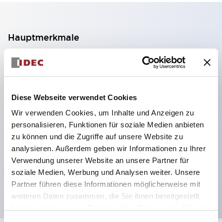
Hauptmerkmale
2-Kontakt-Block mit 2 Stufen, ermöglicht eine 4-
Kontakt-Konfiguration (Gewährleistung der
Isolierung zwischen den 2 Kontakten).
Diese Webseite verwendet Cookies
Paneltiefe 39,9 mm (※ 11-stufiger Kontaktblock),
Wir verwenden Cookies, um Inhalte und Anzeigen zu
59,9 mm (※ 22-stufiger Kontaktblock).
personalisieren, Funktionen für soziale Medien anbieten
Platzsparendes Design möglich.
zu können und die Zugriffe auf unsere Website zu
analysieren. Außerdem geben wir Informationen zu Ihrer
Sicherheitsstruktur der 3. Generation: 2-Aktions-
Verwendung unserer Website an unsere Partner für
Freisetzung, integrierter Schutz, IP20-
soziale Medien, Werbung und Analysen weiter. Unsere
Fingerschutzstruktur
Partner führen diese Informationen möglicherweise mit
weiteren Daten zusammen, die Sie ihnen bereitgestellt
haben oder die sie im Rahmen Ihrer Nutzung der Dienste
gesammelt haben.