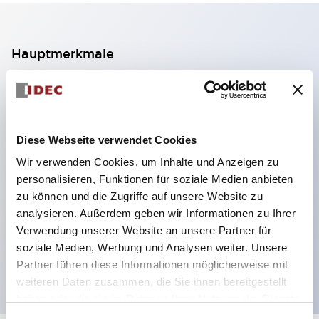
Hauptmerkmale
2-Kontakt-Block mit 2 Stufen, ermöglicht eine 4-
Kontakt-Konfiguration (Gewährleistung der
Isolierung zwischen den 2 Kontakten).
Diese Webseite verwendet Cookies
Paneltiefe 39,9 mm (※ 11-stufiger Kontaktblock),
Wir verwenden Cookies, um Inhalte und Anzeigen zu
59,9 mm (※ 22-stufiger Kontaktblock).
personalisieren, Funktionen für soziale Medien anbieten
Platzsparendes Design möglich.
zu können und die Zugriffe auf unsere Website zu
analysieren. Außerdem geben wir Informationen zu Ihrer
Sicherheitsstruktur der 3. Generation: 2-Aktions-
Verwendung unserer Website an unsere Partner für
Freisetzung, integrierter Schutz, IP20-
soziale Medien, Werbung und Analysen weiter. Unsere
Fingerschutzstruktur
Partner führen diese Informationen möglicherweise mit
weiteren Daten zusammen, die Sie ihnen bereitgestellt
haben oder die sie im Rahmen Ihrer Nutzung der Dienste
gesammelt haben.