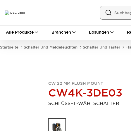
Alle Produkte
Alle Produkte
Branchen
Lösungen
R
Automatisierung
Bedienerschnittstellen
Startseite
Schalter Und Meldeleuchten
Schalter Und Taster
Fl
Industrie-Ethernet-Geräte
Speicherprogrammierbare Steuerung (SPS)
Entdecken Sie alles
Sensoren
Automatische Identifizierung
CW 22 MM FLUSH MOUNT
Sensoren/Erfassung
Entdecken Sie alles
CW4K-3DE03
Industriekomponenten
LED-Meldeleuchten
Leitungsschutzgeräte
SCHLÜSSEL-WÄHLSCHALTER
Relais und Zeitrelais
Stromversorgungen
Verbindungsgeräte
Entdecken Sie alles
Mobilitätslösungen
Motorunterstützung