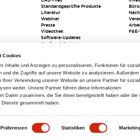
CAD Files
Inves
Standardgeprüfte Produkte
Büro
Literatur
Nach
Webinar
Vera
Presse
Arbe
Videothek
F&E-
Software-Updates
Konformitätsdokumente
Schwachstellenberichte
t Cookies
Sicherheitslösung
 Inhalte und Anzeigen zu personalisieren, Funktionen für sozia
 und die Zugriffe auf unsere Website zu analysieren. Außerdem
u Ihrer Verwendung unserer Website an unsere Partner für sozia
sen weiter. Unsere Partner führen diese Informationen
en Daten zusammen, die Sie ihnen bereitgestellt haben oder die 
 Dienste gesammelt haben.
sbedingungen
Präferenzen
Statistiken
Marketin
TAILS
HAUPTMERKMALE
SPEZIFIKATIONEN
DOKUM