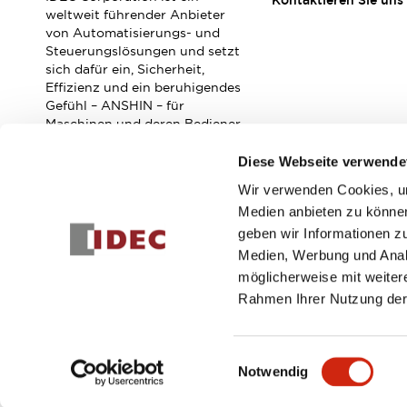
Kontaktieren Sie uns
Veranstaltungen / Seminare
weltweit führender Anbieter
Unterstützung
von Automatisierungs- und
Steuerungslösungen und setzt
Kontaktieren Sie uns
sich dafür ein, Sicherheit,
So finden Sie uns
Effizienz und ein beruhigendes
Online Händler
Gefühl – ANSHIN – für
Maschinen und deren Bediener
zu verbessern.
Diese Webseite verwende
Wir verwenden Cookies, um
Abonnieren Sie unseren Newsletter!
Medien anbieten zu können
geben wir Informationen z
Registrieren
Medien, Werbung und Analy
möglicherweise mit weiter
Rahmen Ihrer Nutzung der
© 2026 IDEC Corporation
Datenschutzrichtlinie
Geschäft
Einwilligungsauswahl
Notwendig
PRODUKTDE