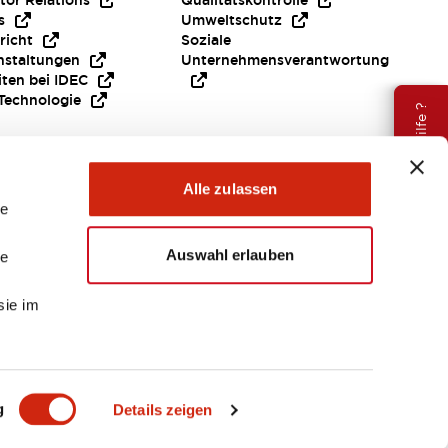
tor Relations
Qualitätskontrolle
s
Umweltschutz
richt
Soziale
nstaltungen
Unternehmensverantwortung
iten bei IDEC
Technologie
Brauche Hilfe ?
Alle zulassen
le
Auswahl erlauben
le
sie im
EMEA
g
Details zeigen
ENTE & DATEIEN