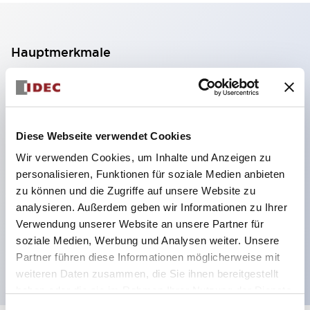
Hauptmerkmale
2-Kontakt-Block mit 2 Stufen, ermöglicht eine 4-
Kontakt-Konfiguration (Gewährleistung der
Isolierung zwischen den 2 Kontakten).
Diese Webseite verwendet Cookies
Paneltiefe 39,9 mm (※ 11-stufiger Kontaktblock),
Wir verwenden Cookies, um Inhalte und Anzeigen zu
59,9 mm (※ 22-stufiger Kontaktblock).
personalisieren, Funktionen für soziale Medien anbieten
Platzsparendes Design möglich.
zu können und die Zugriffe auf unsere Website zu
analysieren. Außerdem geben wir Informationen zu Ihrer
Sicherheitsstruktur der 3. Generation: 2-Aktions-
Verwendung unserer Website an unsere Partner für
Freisetzung, integrierter Schutz, IP20-
soziale Medien, Werbung und Analysen weiter. Unsere
Fingerschutzstruktur
Partner führen diese Informationen möglicherweise mit
weiteren Daten zusammen, die Sie ihnen bereitgestellt
haben oder die sie im Rahmen Ihrer Nutzung der Dienste
gesammelt haben.