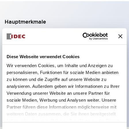
Hauptmerkmale
2-Kontakt-Block mit 2 Stufen, ermöglicht eine 4-
Kontakt-Konfiguration (Gewährleistung der
Isolierung zwischen den 2 Kontakten).
Diese Webseite verwendet Cookies
Paneltiefe 39,9 mm (※ 11-stufiger Kontaktblock),
Wir verwenden Cookies, um Inhalte und Anzeigen zu
59,9 mm (※ 22-stufiger Kontaktblock).
personalisieren, Funktionen für soziale Medien anbieten
Platzsparendes Design möglich.
zu können und die Zugriffe auf unsere Website zu
analysieren. Außerdem geben wir Informationen zu Ihrer
Sicherheitsstruktur der 3. Generation: 2-Aktions-
Verwendung unserer Website an unsere Partner für
Freisetzung, integrierter Schutz, IP20-
soziale Medien, Werbung und Analysen weiter. Unsere
Fingerschutzstruktur
Partner führen diese Informationen möglicherweise mit
weiteren Daten zusammen, die Sie ihnen bereitgestellt
haben oder die sie im Rahmen Ihrer Nutzung der Dienste
gesammelt haben.