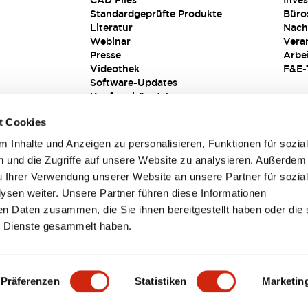
CAD Files
Inves
Standardgeprüfte Produkte
Büro
Literatur
Nach
Webinar
Vera
Presse
Arbe
Videothek
F&E-
Software-Updates
Konformitätsdokumente
Schwachstellenberichte
t Cookies
Sicherheitslösung
 Inhalte und Anzeigen zu personalisieren, Funktionen für sozia
 und die Zugriffe auf unsere Website zu analysieren. Außerdem
u Ihrer Verwendung unserer Website an unsere Partner für sozia
sen weiter. Unsere Partner führen diese Informationen
en Daten zusammen, die Sie ihnen bereitgestellt haben oder die 
 Dienste gesammelt haben.
sbedingungen
Präferenzen
Statistiken
Marketin
TAILS
HAUPTMERKMALE
SPEZIFIKATIONEN
DOKUM