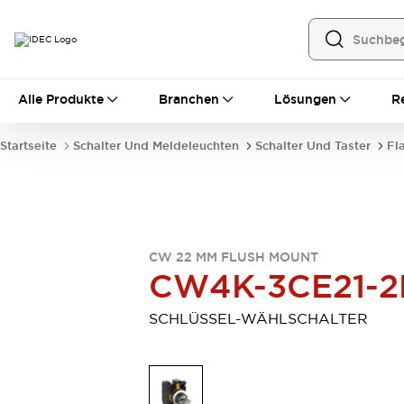
Alle Produkte
Alle Produkte
Branchen
Lösungen
R
Automatisierung
Bedienerschnittstellen
Startseite
Schalter Und Meldeleuchten
Schalter Und Taster
Fl
Industrie-Ethernet-Geräte
Speicherprogrammierbare Steuerung (SPS)
Entdecken Sie alles
Sensoren
Automatische Identifizierung
CW 22 MM FLUSH MOUNT
Sensoren/Erfassung
Entdecken Sie alles
CW4K-3CE21-2
Industriekomponenten
LED-Meldeleuchten
Leitungsschutzgeräte
SCHLÜSSEL-WÄHLSCHALTER
Relais und Zeitrelais
Stromversorgungen
Verbindungsgeräte
Entdecken Sie alles
Mobilitätslösungen
Motorunterstützung