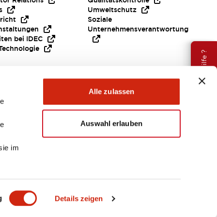
tor Relations
Qualitätskontrolle
s
Umweltschutz
richt
Soziale
nstaltungen
Unternehmensverantwortung
iten bei IDEC
Technologie
Brauche Hilfe ?
Alle zulassen
le
Auswahl erlauben
le
sie im
EMEA
g
Details zeigen
ENTE & DATEIEN