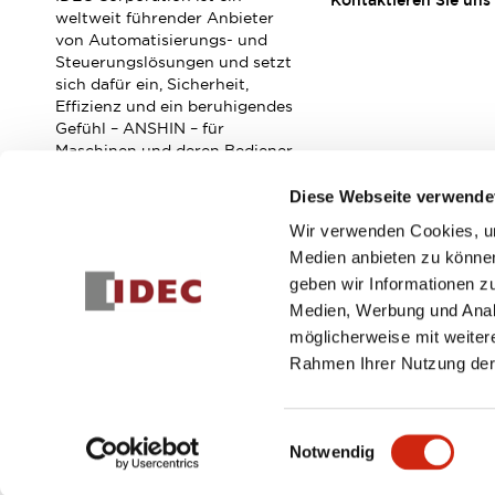
Kontaktieren Sie uns
Veranstaltungen / Seminare
weltweit führender Anbieter
Unterstützung
von Automatisierungs- und
Steuerungslösungen und setzt
Kontaktieren Sie uns
sich dafür ein, Sicherheit,
So finden Sie uns
Effizienz und ein beruhigendes
Online Händler
Gefühl – ANSHIN – für
Maschinen und deren Bediener
zu verbessern.
Diese Webseite verwende
Wir verwenden Cookies, um
Abonnieren Sie unseren Newsletter!
Medien anbieten zu können
geben wir Informationen z
Registrieren
Medien, Werbung und Analy
möglicherweise mit weiter
Rahmen Ihrer Nutzung der
© 2026 IDEC Corporation
Datenschutzrichtlinie
Geschäft
Einwilligungsauswahl
Notwendig
PRODUKTDE