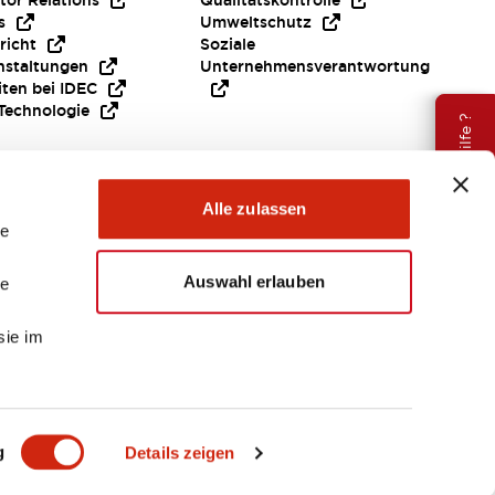
tor Relations
Qualitätskontrolle
s
Umweltschutz
richt
Soziale
nstaltungen
Unternehmensverantwortung
iten bei IDEC
Technologie
Brauche Hilfe ?
Alle zulassen
le
Auswahl erlauben
le
sie im
EMEA
g
Details zeigen
ENTE & DATEIEN