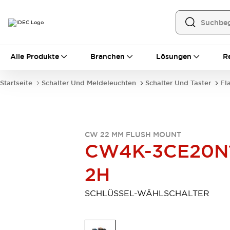
Alle Produkte
Alle Produkte
Branchen
Lösungen
R
Automatisierung
Bedienerschnittstellen
Startseite
Schalter Und Meldeleuchten
Schalter Und Taster
Fl
Industrie-Ethernet-Geräte
Speicherprogrammierbare Steuerung (SPS)
Entdecken Sie alles
Sensoren
CW 22 MM FLUSH MOUNT
Automatische Identifizierung
CW4K-3CE20N
Sensoren/Erfassung
Entdecken Sie alles
Industriekomponenten
2H
LED-Meldeleuchten
Leitungsschutzgeräte
Relais und Zeitrelais
Stromversorgungen
SCHLÜSSEL-WÄHLSCHALTER
Verbindungsgeräte
Entdecken Sie alles
Mobilitätslösungen
Motorunterstützung