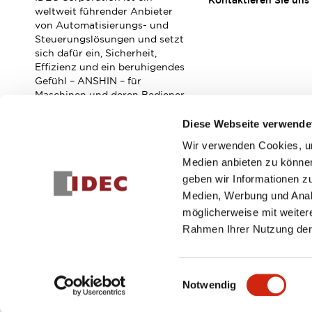
Kontaktieren Sie uns
Veranstaltungen / Seminare
weltweit führender Anbieter
Unterstützung
von Automatisierungs- und
Steuerungslösungen und setzt
Kontaktieren Sie uns
sich dafür ein, Sicherheit,
So finden Sie uns
Effizienz und ein beruhigendes
Online Händler
Gefühl – ANSHIN – für
Maschinen und deren Bediener
zu verbessern.
Diese Webseite verwende
Wir verwenden Cookies, um
Abonnieren Sie unseren Newsletter!
Medien anbieten zu können
geben wir Informationen z
Registrieren
Medien, Werbung und Analy
möglicherweise mit weiter
Rahmen Ihrer Nutzung der
© 2026 IDEC Corporation
Datenschutzrichtlinie
Geschäft
Einwilligungsauswahl
Notwendig
PRODUKTDE