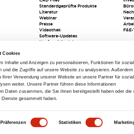
CAD Files
Inves
Standardgeprüfte Produkte
Büro
Literatur
Nach
Webinar
Vera
Presse
Arbe
Videothek
F&E-
Software-Updates
Konformitätsdokumente
Schwachstellenberichte
t Cookies
Sicherheitslösung
 Inhalte und Anzeigen zu personalisieren, Funktionen für sozia
 und die Zugriffe auf unsere Website zu analysieren. Außerdem
u Ihrer Verwendung unserer Website an unsere Partner für sozia
sen weiter. Unsere Partner führen diese Informationen
en Daten zusammen, die Sie ihnen bereitgestellt haben oder die 
 Dienste gesammelt haben.
sbedingungen
Präferenzen
Statistiken
Marketin
TAILS
HAUPTMERKMALE
SPEZIFIKATIONEN
DOKUM