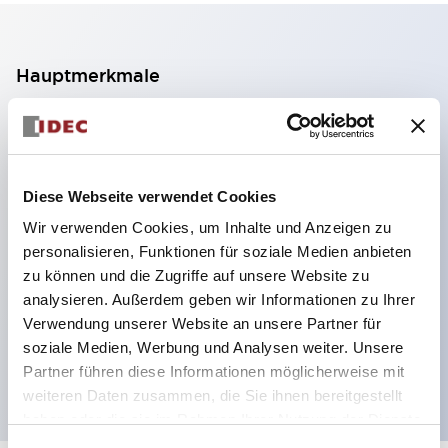
Hauptmerkmale
2-Kontakt-Block mit 2 Stufen, ermöglicht eine 4-
Kontakt-Konfiguration (Gewährleistung der
Isolierung zwischen den 2 Kontakten).
Diese Webseite verwendet Cookies
Paneltiefe 39,9 mm (※ 11-stufiger Kontaktblock),
Wir verwenden Cookies, um Inhalte und Anzeigen zu
59,9 mm (※ 22-stufiger Kontaktblock).
personalisieren, Funktionen für soziale Medien anbieten
Platzsparendes Design möglich.
zu können und die Zugriffe auf unsere Website zu
analysieren. Außerdem geben wir Informationen zu Ihrer
Sicherheitsstruktur der 3. Generation: 2-Aktions-
Verwendung unserer Website an unsere Partner für
Freisetzung, integrierter Schutz, IP20-
soziale Medien, Werbung und Analysen weiter. Unsere
Fingerschutzstruktur
Partner führen diese Informationen möglicherweise mit
weiteren Daten zusammen, die Sie ihnen bereitgestellt
haben oder die sie im Rahmen Ihrer Nutzung der Dienste
gesammelt haben.