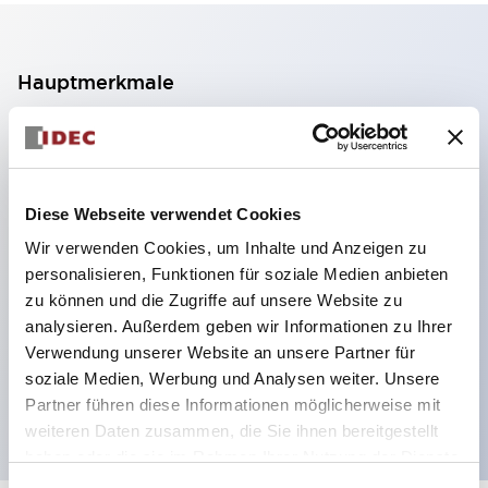
Hauptmerkmale
2-Kontakt-Block mit 2 Stufen, ermöglicht eine 4-
Kontakt-Konfiguration (Gewährleistung der
Isolierung zwischen den 2 Kontakten).
Diese Webseite verwendet Cookies
Paneltiefe 39,9 mm (※ 11-stufiger Kontaktblock),
Wir verwenden Cookies, um Inhalte und Anzeigen zu
59,9 mm (※ 22-stufiger Kontaktblock).
personalisieren, Funktionen für soziale Medien anbieten
Platzsparendes Design möglich.
zu können und die Zugriffe auf unsere Website zu
analysieren. Außerdem geben wir Informationen zu Ihrer
Sicherheitsstruktur der 3. Generation: 2-Aktions-
Verwendung unserer Website an unsere Partner für
Freisetzung, integrierter Schutz, IP20-
soziale Medien, Werbung und Analysen weiter. Unsere
Fingerschutzstruktur
Partner führen diese Informationen möglicherweise mit
weiteren Daten zusammen, die Sie ihnen bereitgestellt
haben oder die sie im Rahmen Ihrer Nutzung der Dienste
gesammelt haben.