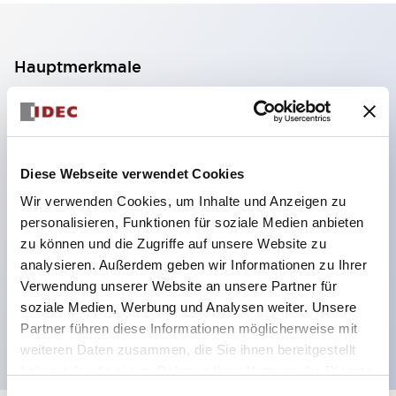
Hauptmerkmale
2-Kontakt-Block mit 2 Stufen, ermöglicht eine 4-
Kontakt-Konfiguration (Gewährleistung der
Isolierung zwischen den 2 Kontakten).
Diese Webseite verwendet Cookies
Paneltiefe 39,9 mm (※ 11-stufiger Kontaktblock),
Wir verwenden Cookies, um Inhalte und Anzeigen zu
59,9 mm (※ 22-stufiger Kontaktblock).
personalisieren, Funktionen für soziale Medien anbieten
Platzsparendes Design möglich.
zu können und die Zugriffe auf unsere Website zu
analysieren. Außerdem geben wir Informationen zu Ihrer
Sicherheitsstruktur der 3. Generation: 2-Aktions-
Verwendung unserer Website an unsere Partner für
Freisetzung, integrierter Schutz, IP20-
soziale Medien, Werbung und Analysen weiter. Unsere
Fingerschutzstruktur
Partner führen diese Informationen möglicherweise mit
weiteren Daten zusammen, die Sie ihnen bereitgestellt
haben oder die sie im Rahmen Ihrer Nutzung der Dienste
gesammelt haben.