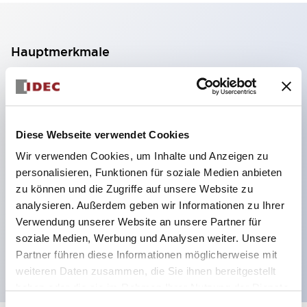
Hauptmerkmale
2-Kontakt-Block mit 2 Stufen, ermöglicht eine 4-
Kontakt-Konfiguration (Gewährleistung der
Isolierung zwischen den 2 Kontakten).
Diese Webseite verwendet Cookies
Paneltiefe 39,9 mm (※ 11-stufiger Kontaktblock),
Wir verwenden Cookies, um Inhalte und Anzeigen zu
59,9 mm (※ 22-stufiger Kontaktblock).
personalisieren, Funktionen für soziale Medien anbieten
Platzsparendes Design möglich.
zu können und die Zugriffe auf unsere Website zu
analysieren. Außerdem geben wir Informationen zu Ihrer
Sicherheitsstruktur der 3. Generation: 2-Aktions-
Verwendung unserer Website an unsere Partner für
Freisetzung, integrierter Schutz, IP20-
soziale Medien, Werbung und Analysen weiter. Unsere
Fingerschutzstruktur
Partner führen diese Informationen möglicherweise mit
weiteren Daten zusammen, die Sie ihnen bereitgestellt
haben oder die sie im Rahmen Ihrer Nutzung der Dienste
gesammelt haben.