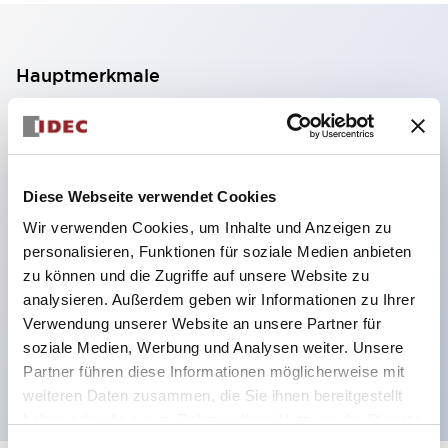
Hauptmerkmale
2-Kontakt-Block mit 2 Stufen, ermöglicht eine 4-
Kontakt-Konfiguration (Gewährleistung der
Isolierung zwischen den 2 Kontakten).
Diese Webseite verwendet Cookies
Paneltiefe 39,9 mm (※ 11-stufiger Kontaktblock),
Wir verwenden Cookies, um Inhalte und Anzeigen zu
59,9 mm (※ 22-stufiger Kontaktblock).
personalisieren, Funktionen für soziale Medien anbieten
Platzsparendes Design möglich.
zu können und die Zugriffe auf unsere Website zu
analysieren. Außerdem geben wir Informationen zu Ihrer
Sicherheitsstruktur der 3. Generation: 2-Aktions-
Verwendung unserer Website an unsere Partner für
Freisetzung, integrierter Schutz, IP20-
soziale Medien, Werbung und Analysen weiter. Unsere
Fingerschutzstruktur
Partner führen diese Informationen möglicherweise mit
weiteren Daten zusammen, die Sie ihnen bereitgestellt
haben oder die sie im Rahmen Ihrer Nutzung der Dienste
gesammelt haben.