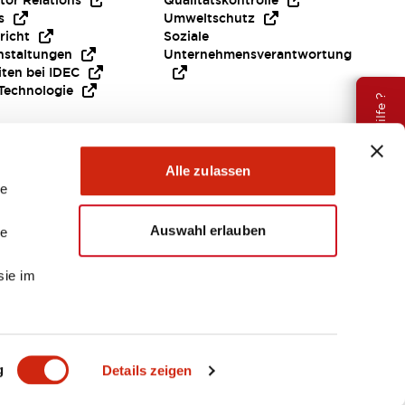
tor Relations
Qualitätskontrolle
s
Umweltschutz
richt
Soziale
nstaltungen
Unternehmensverantwortung
iten bei IDEC
Technologie
Brauche Hilfe ?
Alle zulassen
le
Auswahl erlauben
le
sie im
EMEA
g
Details zeigen
ENTE & DATEIEN