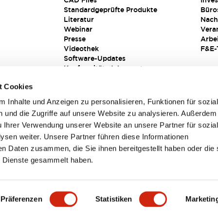
CAD Files
Inves
Standardgeprüfte Produkte
Büro
Literatur
Nach
Webinar
Vera
Presse
Arbe
Videothek
F&E-
Software-Updates
Konformitätsdokumente
Schwachstellenberichte
t Cookies
Sicherheitslösung
 Inhalte und Anzeigen zu personalisieren, Funktionen für sozia
 und die Zugriffe auf unsere Website zu analysieren. Außerdem
u Ihrer Verwendung unserer Website an unsere Partner für sozia
sen weiter. Unsere Partner führen diese Informationen
en Daten zusammen, die Sie ihnen bereitgestellt haben oder die 
 Dienste gesammelt haben.
sbedingungen
Präferenzen
Statistiken
Marketin
TAILS
HAUPTMERKMALE
SPEZIFIKATIONEN
DOKUM