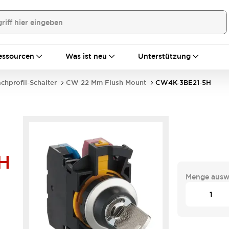
essourcen
Was ist neu
Unterstützung
achprofil-Schalter
CW 22 Mm Flush Mount
CW4K-3BE21-5H
H
Menge ausw