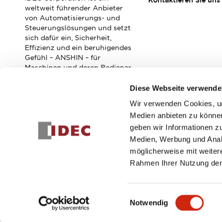
Kontaktieren Sie uns
Veranstaltungen / Seminare
weltweit führender Anbieter
Unterstützung
von Automatisierungs- und
Steuerungslösungen und setzt
Kontaktieren Sie uns
sich dafür ein, Sicherheit,
So finden Sie uns
Effizienz und ein beruhigendes
Online Händler
Gefühl – ANSHIN – für
Maschinen und deren Bediener
zu verbessern.
Diese Webseite verwende
Wir verwenden Cookies, um
Abonnieren Sie unseren Newsletter!
Medien anbieten zu können
geben wir Informationen z
Registrieren
Medien, Werbung und Analy
möglicherweise mit weiter
Rahmen Ihrer Nutzung der
© 2026 IDEC Corporation
Datenschutzrichtlinie
Geschäft
Einwilligungsauswahl
Notwendig
PRODUKTDE