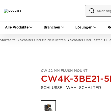
Alle Produkte
Alle Produkte
Branchen
Lösungen
R
Automatisierung
Bedienerschnittstellen
Startseite
Schalter Und Meldeleuchten
Schalter Und Taster
Fl
Industrie-Ethernet-Geräte
Speicherprogrammierbare Steuerung (SPS)
Entdecken Sie alles
Sensoren
Automatische Identifizierung
CW 22 MM FLUSH MOUNT
Sensoren/Erfassung
Entdecken Sie alles
CW4K-3BE21-5
Industriekomponenten
LED-Meldeleuchten
Leitungsschutzgeräte
SCHLÜSSEL-WÄHLSCHALTER
Relais und Zeitrelais
Stromversorgungen
Verbindungsgeräte
Entdecken Sie alles
Mobilitätslösungen
Motorunterstützung