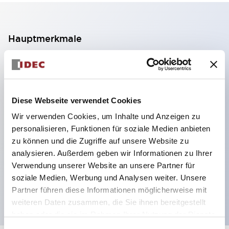
Hauptmerkmale
2-Kontakt-Block mit 2 Stufen, ermöglicht eine 4-
Kontakt-Konfiguration (Gewährleistung der
Isolierung zwischen den 2 Kontakten).
Diese Webseite verwendet Cookies
Paneltiefe 39,9 mm (※ 11-stufiger Kontaktblock),
Wir verwenden Cookies, um Inhalte und Anzeigen zu
59,9 mm (※ 22-stufiger Kontaktblock).
personalisieren, Funktionen für soziale Medien anbieten
Platzsparendes Design möglich.
zu können und die Zugriffe auf unsere Website zu
analysieren. Außerdem geben wir Informationen zu Ihrer
Sicherheitsstruktur der 3. Generation: 2-Aktions-
Verwendung unserer Website an unsere Partner für
Freisetzung, integrierter Schutz, IP20-
soziale Medien, Werbung und Analysen weiter. Unsere
Fingerschutzstruktur
Partner führen diese Informationen möglicherweise mit
weiteren Daten zusammen, die Sie ihnen bereitgestellt
haben oder die sie im Rahmen Ihrer Nutzung der Dienste
gesammelt haben.