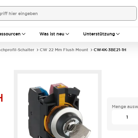
essourcen
Was ist neu
Unterstützung
achprofil-Schalter
CW 22 Mm Flush Mount
CW4K-3BE21-1H
H
Menge ausw