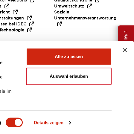
tor Relations
Qualitätskontrolle
s
Umweltschutz
richt
Soziale
nstaltungen
Unternehmensverantwortung
iten bei IDEC
Technologie
Brauche Hilfe ?
Alle zulassen
le
Auswahl erlauben
le
sie im
EMEA
g
Details zeigen
ENTE & DATEIEN