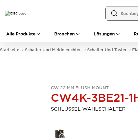
Alle Produkte
Alle Produkte
Branchen
Lösungen
R
Automatisierung
Bedienerschnittstellen
Startseite
Schalter Und Meldeleuchten
Schalter Und Taster
Fl
Industrie-Ethernet-Geräte
Speicherprogrammierbare Steuerung (SPS)
Entdecken Sie alles
Sensoren
Automatische Identifizierung
CW 22 MM FLUSH MOUNT
Sensoren/Erfassung
Entdecken Sie alles
CW4K-3BE21-1
Industriekomponenten
LED-Meldeleuchten
Leitungsschutzgeräte
SCHLÜSSEL-WÄHLSCHALTER
Relais und Zeitrelais
Stromversorgungen
Verbindungsgeräte
Entdecken Sie alles
Mobilitätslösungen
Motorunterstützung