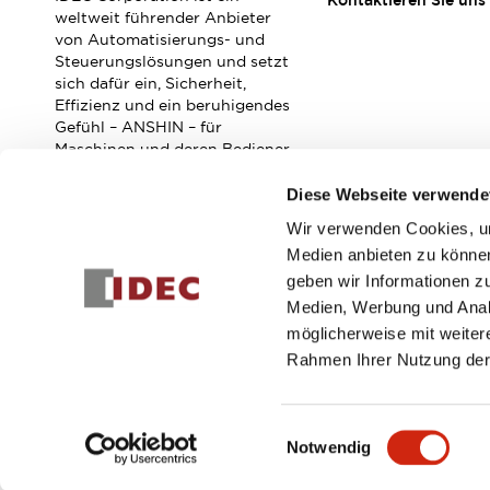
Kontaktieren Sie uns
Veranstaltungen / Seminare
weltweit führender Anbieter
Unterstützung
von Automatisierungs- und
Steuerungslösungen und setzt
Kontaktieren Sie uns
sich dafür ein, Sicherheit,
So finden Sie uns
Effizienz und ein beruhigendes
Online Händler
Gefühl – ANSHIN – für
Maschinen und deren Bediener
zu verbessern.
Diese Webseite verwende
Wir verwenden Cookies, um
Abonnieren Sie unseren Newsletter!
Medien anbieten zu können
geben wir Informationen z
Registrieren
Medien, Werbung und Analy
möglicherweise mit weiter
Rahmen Ihrer Nutzung der
© 2026 IDEC Corporation
Datenschutzrichtlinie
Geschäft
Einwilligungsauswahl
Notwendig
PRODUKTDE