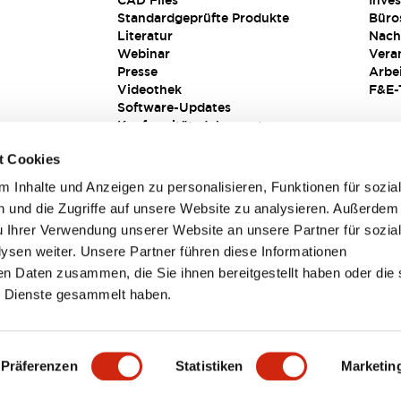
CAD Files
Inves
Standardgeprüfte Produkte
Büro
Literatur
Nach
Webinar
Vera
Presse
Arbe
Videothek
F&E-
Software-Updates
Konformitätsdokumente
Schwachstellenberichte
t Cookies
Sicherheitslösung
 Inhalte und Anzeigen zu personalisieren, Funktionen für sozia
 und die Zugriffe auf unsere Website zu analysieren. Außerdem
u Ihrer Verwendung unserer Website an unsere Partner für sozia
sen weiter. Unsere Partner führen diese Informationen
en Daten zusammen, die Sie ihnen bereitgestellt haben oder die 
 Dienste gesammelt haben.
sbedingungen
Präferenzen
Statistiken
Marketin
TAILS
HAUPTMERKMALE
SPEZIFIKATIONEN
DOKUM