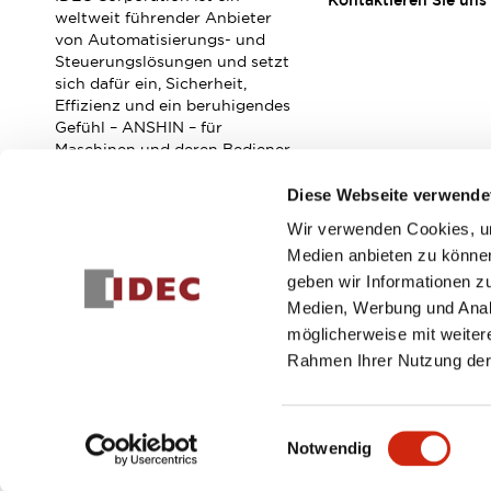
Kontaktieren Sie uns
Veranstaltungen / Seminare
weltweit führender Anbieter
Unterstützung
von Automatisierungs- und
Steuerungslösungen und setzt
Kontaktieren Sie uns
sich dafür ein, Sicherheit,
So finden Sie uns
Effizienz und ein beruhigendes
Online Händler
Gefühl – ANSHIN – für
Maschinen und deren Bediener
zu verbessern.
Diese Webseite verwende
Wir verwenden Cookies, um
Abonnieren Sie unseren Newsletter!
Medien anbieten zu können
geben wir Informationen z
Registrieren
Medien, Werbung und Analy
möglicherweise mit weiter
Rahmen Ihrer Nutzung der
© 2026 IDEC Corporation
Datenschutzrichtlinie
Geschäft
Einwilligungsauswahl
Notwendig
PRODUKTDE