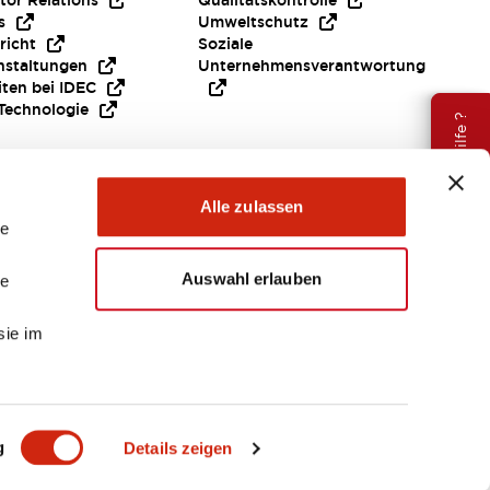
tor Relations
Qualitätskontrolle
s
Umweltschutz
richt
Soziale
nstaltungen
Unternehmensverantwortung
iten bei IDEC
Technologie
Brauche Hilfe ?
Alle zulassen
le
Auswahl erlauben
le
sie im
EMEA
g
Details zeigen
ENTE & DATEIEN