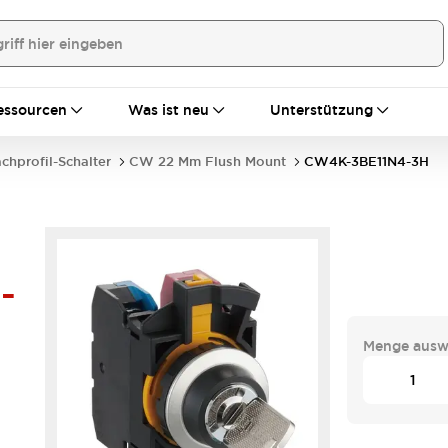
essourcen
Was ist neu
Unterstützung
achprofil-Schalter
CW 22 Mm Flush Mount
CW4K-3BE11N4-3H
-
Menge ausw