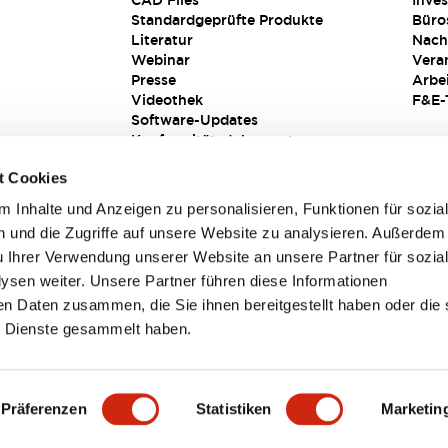
CAD Files
Inves
Standardgeprüfte Produkte
Büro
Literatur
Nach
Webinar
Vera
Presse
Arbe
Videothek
F&E-
Software-Updates
Konformitätsdokumente
Schwachstellenberichte
t Cookies
Sicherheitslösung
 Inhalte und Anzeigen zu personalisieren, Funktionen für sozia
 und die Zugriffe auf unsere Website zu analysieren. Außerdem
u Ihrer Verwendung unserer Website an unsere Partner für sozia
sen weiter. Unsere Partner führen diese Informationen
en Daten zusammen, die Sie ihnen bereitgestellt haben oder die 
 Dienste gesammelt haben.
sbedingungen
Präferenzen
Statistiken
Marketin
TAILS
HAUPTMERKMALE
SPEZIFIKATIONEN
DOKUM