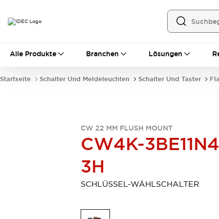
Alle Produkte
Alle Produkte
Branchen
Lösungen
R
Automatisierung
Bedienerschnittstellen
Startseite
Schalter Und Meldeleuchten
Schalter Und Taster
Fl
Industrie-Ethernet-Geräte
Speicherprogrammierbare Steuerung (SPS)
Entdecken Sie alles
Sensoren
CW 22 MM FLUSH MOUNT
Automatische Identifizierung
CW4K-3BE11N4
Sensoren/Erfassung
Entdecken Sie alles
Industriekomponenten
3H
LED-Meldeleuchten
Leitungsschutzgeräte
Relais und Zeitrelais
Stromversorgungen
SCHLÜSSEL-WÄHLSCHALTER
Verbindungsgeräte
Entdecken Sie alles
Mobilitätslösungen
Motorunterstützung